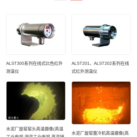
ALST300系列在线式比色红外
ALST201、ALST202系列在线
涡
测温仪
式红外测温仪
A
水泥厂旋窑窑头高温摄像(高温
电
水泥厂旋窑篦冷机高温摄像(高
工业电视 测温工业电视 高温镜