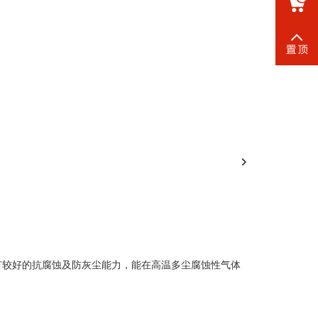
18068528
ZG_EBO
有较好的抗腐蚀及防灰尘能力，能在高温多尘腐蚀性气体