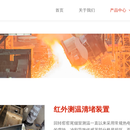
首页
关于我们
产品中心
高温工业
电视系列
红外测温
系列
测控仪表
系列
高温防护
罩系列
红外测温清堵装置
周边配件
系列
回转窑窑尾烟室测温一直以来采用常规热
的腐蚀、冲刷导致传感器部分极易损坏，