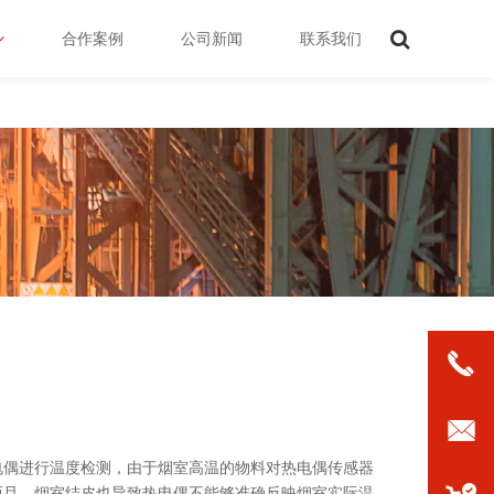
合作案例
公司新闻
联系我们
1896149
电偶进行温度检测，由于烟室高温的物料对热电偶传感器
而且，烟室结皮也导致热电偶不能够准确反映烟室实际温