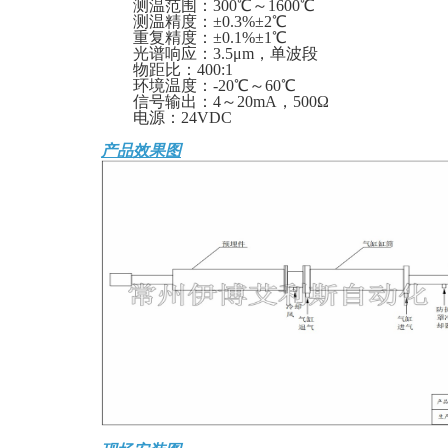
测温范围：
300℃～1600℃
测温精度：
±0.3%±2℃
重复精度：
±0.1%±1℃
光谱响应：
3.5
μ
m，单波段
物距比：
400:1
环境温度：
-20℃～60℃
信号输出：
4～20mA，500
Ω
电
源：
24VDC
产品效果图