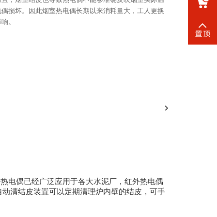
18068528
ZG_EBO
电偶损坏。因此烟室热电偶长期以来消耗量大，工人更换
影响。
外热电偶已经广泛应用于各大水泥厂，
红外热电偶
自动清结皮装置可以定期清理炉内壁的结皮，可手