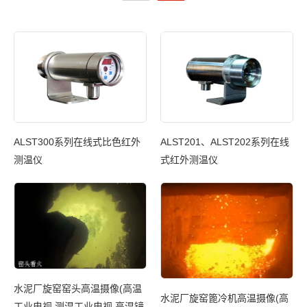
ALST300系列在线式比色红外
ALST201、ALST202系列在线
涡
测温仪
式红外测温仪
A
水泥厂旋窑窑头高温摄像(高温
电
水泥厂旋窑篦冷机高温摄像(高
工业电视 测温工业电视 高温镜